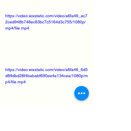
https://video.wixstatic.com/video/a6fa46_ac7
2ced948b748ec83bc7c5164d3c755/1080p/
mp4/file.mp4
https://video.wixstatic.com/video/a6fa46_6d5
d89dbd28f4bababf690ee4e134cea/1080p/m
p4/file.mp4
https://video.wixstatic.com/video/a6fa46_7af
2feb6ce9f4949a93499c53ae32fc2/1080p/m