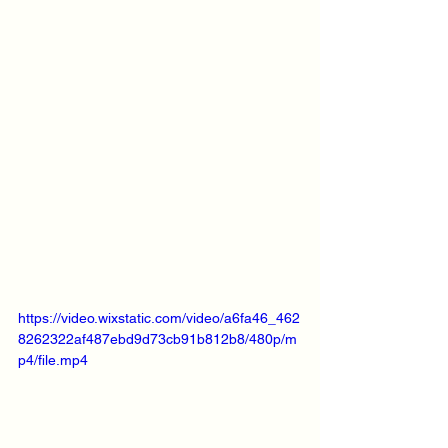
https://video.wixstatic.com/video/a6fa46_462
8262322af487ebd9d73cb91b812b8/480p/m
p4/file.mp4