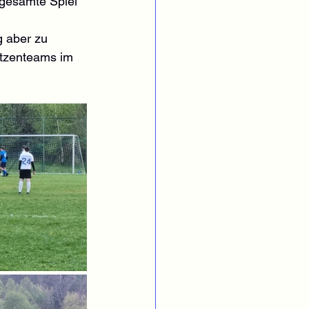
 gesamte Spiel 
g aber zu 
itzenteams im 