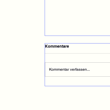
Kommentare
Kommentar verfassen...
Double Perfekt: A-Jugend
brilliert im Pokalfinale