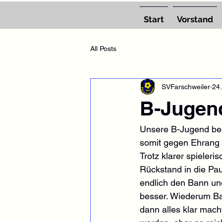
Start
Vorstand
All Posts
SVFarschweiler
24.
B-Jugend
Unsere B-Jugend bes
somit gegen Ehrang i
Trotz klarer spieler
Rückstand in die Pau
endlich den Bann und
besser. Wiederum Bas
dann alles klar mac