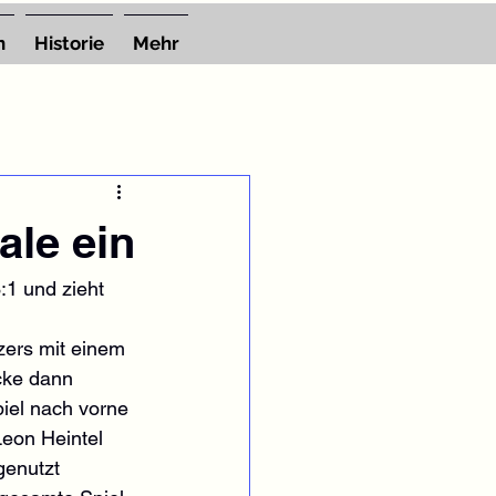
n
Historie
Mehr
ale ein
1 und zieht 
zers mit einem 
cke dann 
iel nach vorne 
eon Heintel 
genutzt 