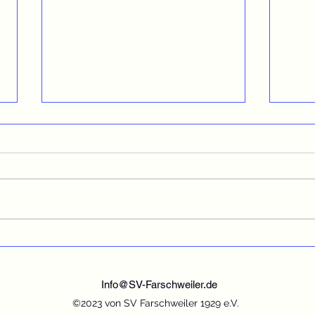
A-Jugend sichert sich auch
C-Ju
die Kreismeisterschaft
Staf
Info@SV-Farschweiler.de
©2023 von SV Farschweiler 1929 e.V.